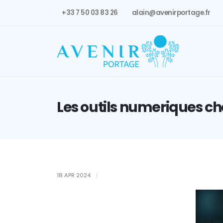
+33 7 50 03 83 26
alain@avenirportage.fr
Les outils numeriques ch
18 APR 2024
|